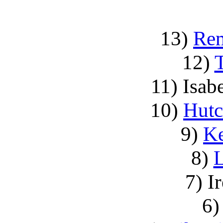
13)
Re
12)
11) Isab
10)
Hutc
9)
K
8)
L
7) I
6