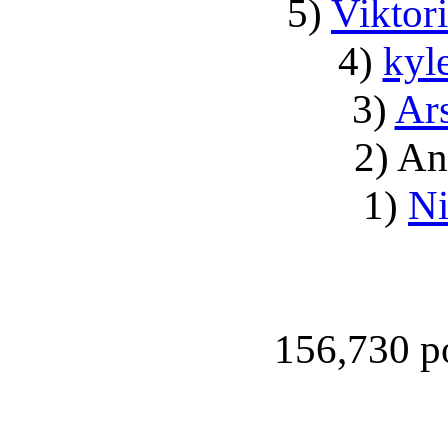
5)
Viktor
4)
kyle
3)
Ars
2) A
1)
Ni
156,730 po